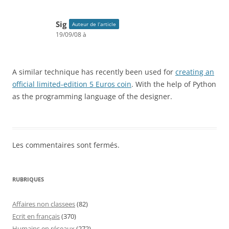
Sig
Auteur de l’article
19/09/08 à
A similar technique has recently been used for
creating an
official limited-edition 5 Euros coin
. With the help of Python
as the programming language of the designer.
Les commentaires sont fermés.
RUBRIQUES
Affaires non classees
(82)
Ecrit en français
(370)
Humains en réseaux
(272)