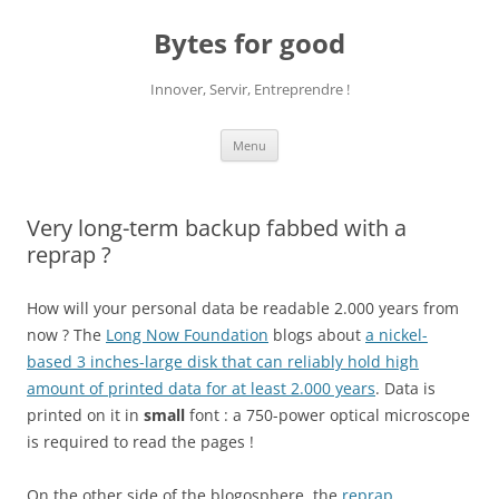
Aller
au
Bytes for good
contenu
Innover, Servir, Entreprendre !
Menu
Very long-term backup fabbed with a
reprap ?
How will your personal data be readable 2.000 years from
now ? The
Long Now Foundation
blogs about
a nickel-
based 3 inches-large disk that can reliably hold high
amount of printed data for at least 2.000 years
. Data is
printed on it in
small
font : a 750-power optical microscope
is required to read the pages !
On the other side of the blogosphere, the
reprap