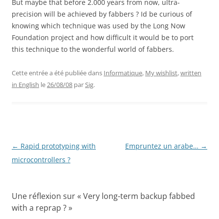
But maybe that before 2.000 years from now, ultra-
precision will be achieved by fabbers ? Id be curious of
knowing which technique was used by the Long Now
Foundation project and how difficult it would be to port
this technique to the wonderful world of fabbers.
Cette entrée a été publiée dans
Informatique
,
My wishlist
,
written
in English
le
26/08/08
par
Sig
.
Navigation
←
Rapid prototyping with
Empruntez un arabe…
→
des
microcontrollers ?
articles
Une réflexion sur «
Very long-term backup fabbed
with a reprap ?
»