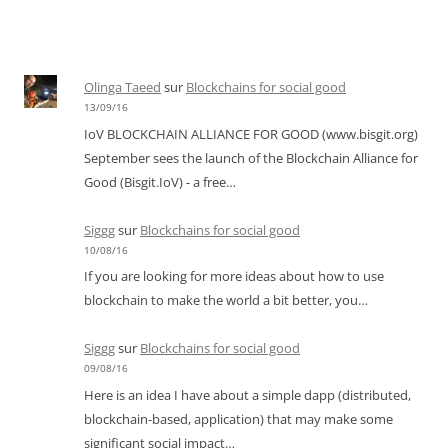
Olinga Taeed
sur
Blockchains for social good
13/09/16
IoV BLOCKCHAIN ALLIANCE FOR GOOD (www.bisgit.org)
September sees the launch of the Blockchain Alliance for
Good (Bisgit.IoV) - a free…
Siggg
sur
Blockchains for social good
10/08/16
If you are looking for more ideas about how to use
blockchain to make the world a bit better, you…
Siggg
sur
Blockchains for social good
09/08/16
Here is an idea I have about a simple dapp (distributed,
blockchain-based, application) that may make some
significant social impact…