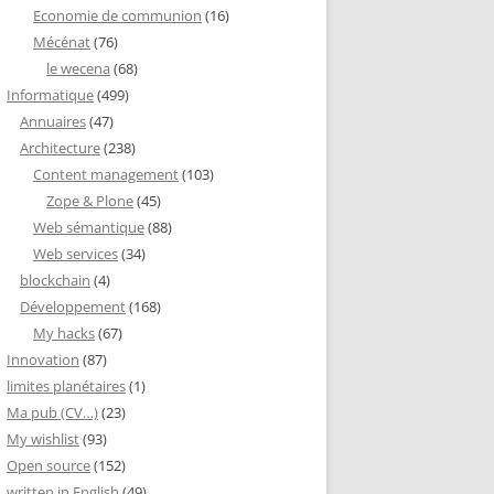
Economie de communion
(16)
Mécénat
(76)
le wecena
(68)
Informatique
(499)
Annuaires
(47)
Architecture
(238)
Content management
(103)
Zope & Plone
(45)
Web sémantique
(88)
Web services
(34)
blockchain
(4)
Développement
(168)
My hacks
(67)
Innovation
(87)
limites planétaires
(1)
Ma pub (CV…)
(23)
My wishlist
(93)
Open source
(152)
written in English
(49)