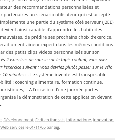
ilisateur des recommandations personnalisées et
 partenaires un scénario utilisateur qui est accepté
J’implémente une partie du système côté serveur (J2EE)
n devient ainsi capable d’apprendre les habitudes
mauvaises, de prédire ses prochains choix d’exercice,
rait un entraîneur expert dans les mêmes conditions
 par des petits clips videos personnalisés sur son
près 2 exercices de course sur le tapis roulant, vous avez
 l’exercice suivant ; vous devriez plutôt passer sur le vélo
de 10 minutes
« . Le système inventé est transposable
ilité : coaching alimentaire, formation continue,
ouristiques,… A l’occasion d’une journée portes
organise la démonstration de cette application devant
s.
e
,
Développement
,
Ecrit en français
,
Informatique
,
Innovation
,
,
Web services
le
01/11/05
par
Sig
.