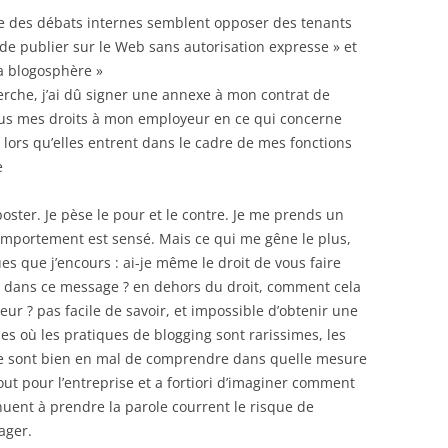
e des débats internes semblent opposer des tenants
 de publier sur le Web sans autorisation expresse » et
la blogosphère »
erche, j’ai dû signer une annexe à mon contrat de
tous mes droits à mon employeur en ce qui concerne
 lors qu’elles entrent dans le cadre de mes fonctions
e
 poster. Je pèse le pour et le contre. Je me prends un
 comportement est sensé. Mais ce qui me gêne le plus,
ques que j’encours : ai-je même le droit de vous faire
ire dans ce message ? en dehors du droit, comment cela
ur ? pas facile de savoir, et impossible d’obtenir une
es où les pratiques de blogging sont rarissimes, les
rale sont bien en mal de comprendre dans quelle mesure
ut pour l’entreprise et a fortiori d’imaginer comment
inuent à prendre la parole courrent le risque de
ager.