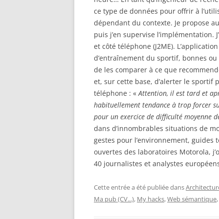
ce type de données pour offrir à l’ut
dépendant du contexte. Je propose aux
puis j’en supervise l’implémentation. 
et côté téléphone (J2ME). L’applicatio
d’entraînement du sportif, bonnes ou 
de les comparer à ce que recommende
et, sur cette base, d’alerter le sportif
téléphone : «
Attention, il est tard et a
habituellement tendance à trop forcer sur
pour un exercice de difficulté moyenne 
dans d’innombrables situations de mob
gestes pour l’environnement, guides t
ouvertes des laboratoires Motorola, j’
40 journalistes et analystes européen
Cette entrée a été publiée dans
Architectur
Ma pub (CV...)
,
My hacks
,
Web sémantique