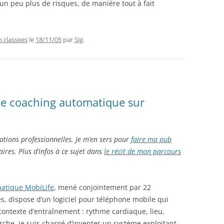
e un peu plus de risques, de manière tout à fait
n classees
le
18/11/05
par
Sig
.
de coaching automatique sur
sations professionnelles. Je m’en sers pour
faire ma pub
aires. Plus d’infos à ce sujet dans
le récit de mon parcours
matique MobiLife
, mené conjointement par 22
s, dispose d’un logiciel pour téléphone mobile qui
contexte d’entraînement : rythme cardiaque, lieu,
che, je suis chargé d’inventer un système exploitant