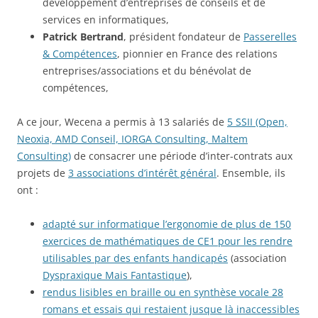
développement d’entreprises de conseils et de
services en informatiques,
Patrick Bertrand
, président fondateur de
Passerelles
& Compétences
, pionnier en France des relations
entreprises/associations et du bénévolat de
compétences,
A ce jour, Wecena a permis à 13 salariés de
5 SSII (Open,
Neoxia, AMD Conseil, IORGA Consulting, Maltem
Consulting)
de consacrer une période d’inter-contrats aux
projets de
3 associations d’intérêt général
. Ensemble, ils
ont :
adapté sur informatique l’ergonomie de plus de 150
exercices de mathématiques de CE1 pour les rendre
utilisables par des enfants handicapés
(association
Dyspraxique Mais Fantastique
),
rendus lisibles en braille ou en synthèse vocale 28
romans et essais qui restaient jusque là inaccessibles