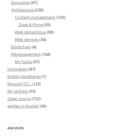
Annuaires
(47)
Architecture
(238)
Content management
(103)
Zope & Plone
(45)
Web sémantique
(88)
Web services
(34)
blockchain
(4)
Développement
(168)
My hacks
(67)
Innovation
(87)
limites planétaires
(1)
Ma pub (CV…)
(23)
My wishlist
(93)
Open source
(152)
written in English
(49)
ARCHIVES