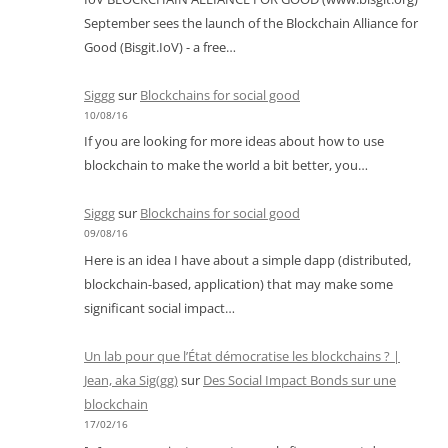
September sees the launch of the Blockchain Alliance for
Good (Bisgit.IoV) - a free…
Siggg
sur
Blockchains for social good
10/08/16
If you are looking for more ideas about how to use
blockchain to make the world a bit better, you…
Siggg
sur
Blockchains for social good
09/08/16
Here is an idea I have about a simple dapp (distributed,
blockchain-based, application) that may make some
significant social impact…
Un lab pour que l’État démocratise les blockchains ? |
Jean, aka Sig(gg)
sur
Des Social Impact Bonds sur une
blockchain
17/02/16