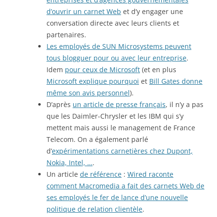
d’ouvrir un carnet Web
et d’y engager une
conversation directe avec leurs clients et
partenaires.
Les employés de SUN Microsystems peuvent
tous blogguer pour ou avec leur entreprise
.
Idem
pour ceux de Microsoft
(et en plus
Microsoft explique pourquoi
et
Bill Gates donne
même son avis personnel
).
D’après
un article de presse français
, il n’y a pas
que les Daimler-Chrysler et les IBM qui s’y
mettent mais aussi le management de France
Telecom. On a également parlé
d’
expérimentations carnetières chez Dupont,
Nokia, Intel, …
.
Un article
de référence
:
Wired raconte
comment Macromedia a fait des carnets Web de
ses employés le fer de lance d’une nouvelle
politique de relation clientèle
.