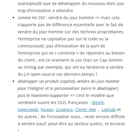
avant/plutôt que de développer du nouveau donc pas
trop d’innovation à attendre
comme les SSII :
vendre du jour.homme => mais cela
n’apporte pas de différence essentielle avec le fait de
vendre du jour.homme sur des technos propriétaires,
l’entreprise ne capitalise pas sur le code ou la
communauté, pas d’innovation de la part de
l’entreprise qui se « contente » de répondre au besoin
du client ; est-ce vraiment le cas chez un Cap Gemini
ou Unilog par exemple, qui ont eu tendance à vendre
du J.H open source ces derniers temps ?
développer un produit (capital), vendre du jour.homme
pour l’intégrer et le personnaliser (voire le développer)
puis le maintenir/supporter
=> c’est le modèle que
semblent suivre les SS2L françaises :
IdealX
,
Ingeniweb
,
Nuxeo
,
Linagora
,
Clever Age
…
Logilab
et
les autres ; de l’innovation mais… reste encore difficile
à vendre (sauf, peut-être au secteur public, et encore)
!