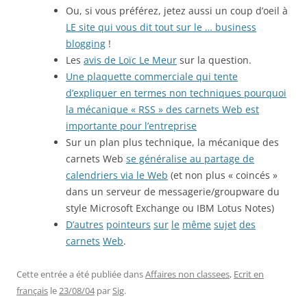
Ou, si vous préférez, jetez aussi un coup d’oeil à
LE site qui vous dit tout sur le … business
blogging
!
Les
avis de Loïc Le Meur
sur la question.
Une plaquette commerciale qui tente
d’expliquer en termes non techniques pourquoi
la mécanique « RSS » des carnets Web est
importante pour l’entreprise
Sur un plan plus technique, la mécanique des
carnets Web
se généralise au partage de
calendriers via le Web
(et non plus « coincés »
dans un serveur de messagerie/groupware du
style Microsoft Exchange ou IBM Lotus Notes)
D’autres
pointeurs
sur
le
même
sujet
des
carnets
Web
.
Cette entrée a été publiée dans
Affaires non classees
,
Ecrit en
français
le
23/08/04
par
Sig
.