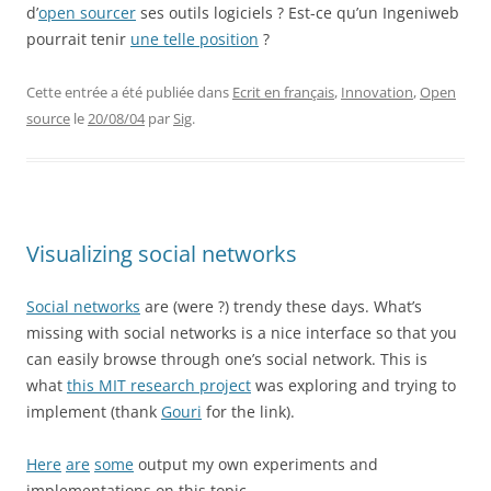
d’
open sourcer
ses outils logiciels ? Est-ce qu’un Ingeniweb
pourrait tenir
une telle position
?
Cette entrée a été publiée dans
Ecrit en français
,
Innovation
,
Open
source
le
20/08/04
par
Sig
.
Visualizing social networks
Social networks
are (were ?) trendy these days. What’s
missing with social networks is a nice interface so that you
can easily browse through one’s social network. This is
what
this MIT research project
was exploring and trying to
implement (thank
Gouri
for the link).
Here
are
some
output my own experiments and
implementations on this topic.