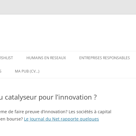
ISHLIST
HUMAINS EN RESEAUX
ENTREPRISES RESPONSABLES
S
MA PUB (CV…)
u catalyseur pour l’innovation ?
ême de faire preuve d’innovation? Les sociétés à capital
s en bourse?
Le Journal du Net rapporte quelques