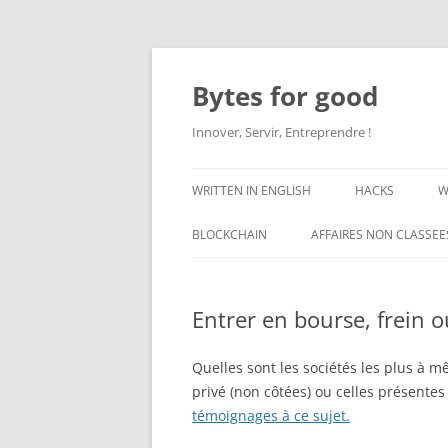
Aller
au
contenu
Bytes for good
Innover, Servir, Entreprendre !
WRITTEN IN ENGLISH
HACKS
W
BLOCKCHAIN
AFFAIRES NON CLASSEE
Entrer en bourse, frein o
Quelles sont les sociétés les plus à m
privé (non côtées) ou celles présente
témoignages à ce sujet.