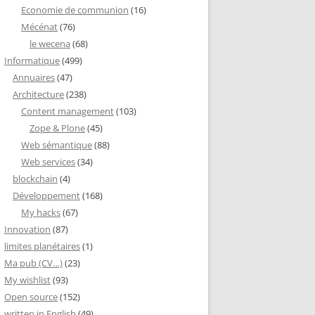
Economie de communion
(16)
Mécénat
(76)
le wecena
(68)
Informatique
(499)
Annuaires
(47)
Architecture
(238)
Content management
(103)
Zope & Plone
(45)
Web sémantique
(88)
Web services
(34)
blockchain
(4)
Développement
(168)
My hacks
(67)
Innovation
(87)
limites planétaires
(1)
Ma pub (CV…)
(23)
My wishlist
(93)
Open source
(152)
written in English
(49)