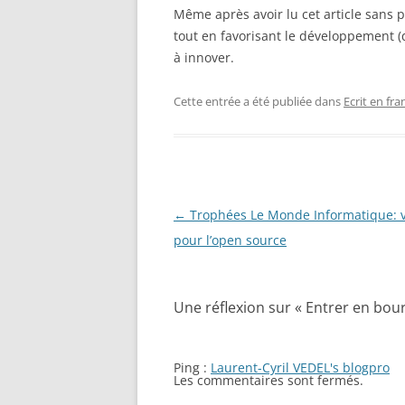
Même après avoir lu cet article sans p
tout en favorisant le développement (q
à innover.
Cette entrée a été publiée dans
Ecrit en fra
Navigation
←
Trophées Le Monde Informatique: v
des
pour l’open source
articles
Une réflexion sur «
Entrer en bour
Ping :
Laurent-Cyril VEDEL's blogpro
Les commentaires sont fermés.