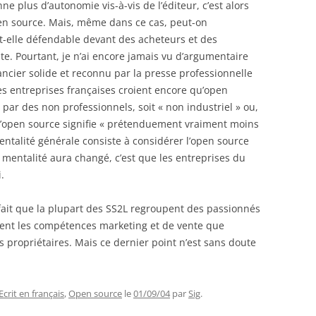
ne plus d’autonomie vis-à-vis de l’éditeur, c’est alors
open source. Mais, même dans ce cas, peut-on
st-elle défendable devant des acheteurs et des
te. Pourtant, je n’ai encore jamais vu d’argumentaire
cier solide et reconnu par la presse professionnelle
es entreprises françaises croient encore qu’open
lé par des non professionnels, soit « non industriel » ou,
 l’open source signifie « prétenduement vraiment moins
entalité générale consiste à considérer l’open source
mentalité aura changé, c’est que les entreprises du
.
 le fait que la plupart des SS2L regroupent des passionnés
ment les compétences marketing et de vente que
 propriétaires. Mais ce dernier point n’est sans doute
Ecrit en français
,
Open source
le
01/09/04
par
Sig
.