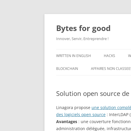
Aller
au
contenu
Bytes for good
Innover, Servir, Entreprendre !
WRITTEN IN ENGLISH
HACKS
W
BLOCKCHAIN
AFFAIRES NON CLASSEE
Solution open source de 
Linagora propose
une solution complè
des logiciels open source
: InterLDAP
Avantages
: une couverture fonctionne
administration déléguée, infrastructur