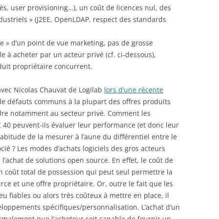
cès, user provisioning…), un coût de licences nul, des
dustriels » (J2EE, OpenLDAP, respect des standards
e » d’un point de vue marketing, pas de grosse
le à acheter par un acteur privé (cf. ci-dessous),
uit propriétaire concurrent.
vec Nicolas Chauvat de Logilab
lors d’une récente
e de défauts communs à la plupart des offres produits
endre notamment au secteur privé. Comment les
40 peuvent-ils évaluer leur performance (et donc leur
habitude de la mesurer à l’aune du différentiel entre le
ocié ? Les modes d’achats logiciels des gros acteurs
l’achat de solutions open source. En effet, le coût de
’un coût total de possession qui peut seul permettre la
e et une offre propriétaire. Or, outre le fait que les
fiables ou alors très coûteux à mettre en place, il
éveloppements spécifiques/personnalisation. L’achat d’un
malement que l’acheteur soit capable de fournir un