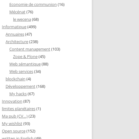
Economie de communion
(16)
Mécénat
(76)
le wecena
(68)
Informatique
(499)
Annuaires
(47)
Architecture
(238)
Content management
(103)
Zope & Plone
(45)
Web sémantique
(88)
Web services
(34)
blockchain
(4)
Développement
(168)
My hacks
(67)
Innovation
(87)
limites planétaires
(1)
Ma pub (CV…)
(23)
My wishlist
(93)
Open source
(152)
written in English
(49)