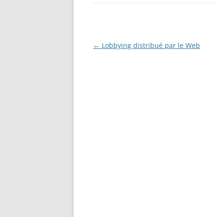
Navigation
←
Lobbying distribué par le Web
des
articles