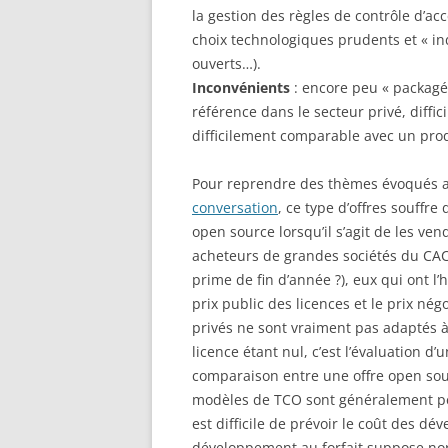
la gestion des règles de contrôle d’ac
choix technologiques prudents et « in
ouverts…).
Inconvénients
: encore peu « packagé
référence dans le secteur privé, diffici
difficilement comparable avec un prod
Pour reprendre des thèmes évoqués a
conversation
, ce type d’offres souffr
open source lorsqu’il s’agit de les v
acheteurs de grandes sociétés du CAC 
prime de fin d’année ?), eux qui ont l’
prix public des licences et le prix nég
privés ne sont vraiment pas adaptés à 
licence étant nul, c’est l’évaluation d
comparaison entre une offre open sourc
modèles de TCO sont généralement peu 
est difficile de prévoir le coût des d
développement au forfait suppose nor