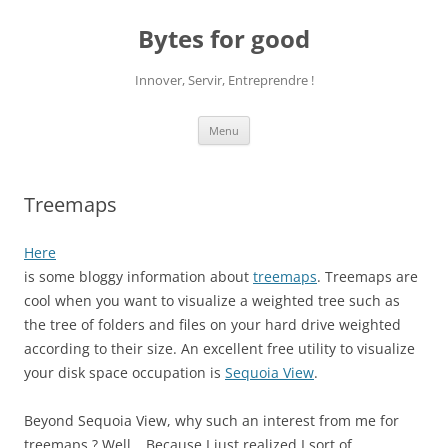
Aller
au
Bytes for good
contenu
Innover, Servir, Entreprendre !
Menu
Treemaps
Here
is some bloggy information about
treemaps
. Treemaps are
cool when you want to visualize a weighted tree such as
the tree of folders and files on your hard drive weighted
according to their size. An excellent free utility to visualize
your disk space occupation is
Sequoia View
.
Beyond Sequoia View, why such an interest from me for
treemaps ? Well… Because I just realized I sort of