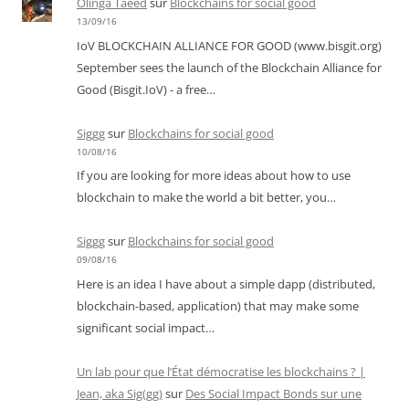
Olinga Taeed
sur
Blockchains for social good
13/09/16
IoV BLOCKCHAIN ALLIANCE FOR GOOD (www.bisgit.org)
September sees the launch of the Blockchain Alliance for
Good (Bisgit.IoV) - a free…
Siggg
sur
Blockchains for social good
10/08/16
If you are looking for more ideas about how to use
blockchain to make the world a bit better, you…
Siggg
sur
Blockchains for social good
09/08/16
Here is an idea I have about a simple dapp (distributed,
blockchain-based, application) that may make some
significant social impact…
Un lab pour que l’État démocratise les blockchains ? |
Jean, aka Sig(gg)
sur
Des Social Impact Bonds sur une