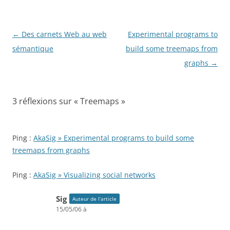
Navigation
←
Des carnets Web au web
Experimental programs to
des
sémantique
build some treemaps from
articles
graphs
→
3 réflexions sur «
Treemaps
»
Ping :
AkaSig » Experimental programs to build some
treemaps from graphs
Ping :
AkaSig » Visualizing social networks
Sig
Auteur de l’article
15/05/06 à