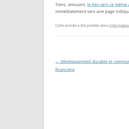
Tiens, amusant,
le lien vers ce même 
immédiatement vers une page indiquant
Cette entrée a été publiée dans
Informatiq
Navigation
←
Développement durable et commun
des
financière
articles