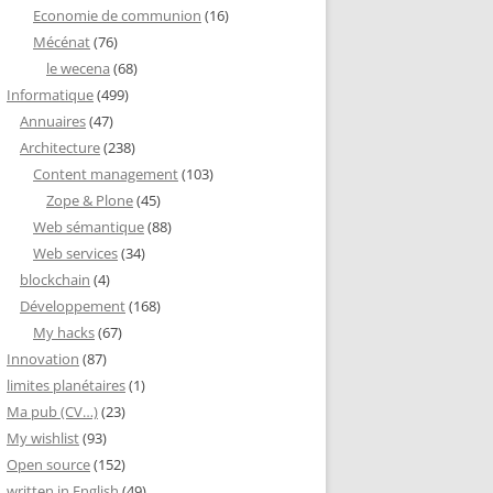
Economie de communion
(16)
Mécénat
(76)
le wecena
(68)
Informatique
(499)
Annuaires
(47)
Architecture
(238)
Content management
(103)
Zope & Plone
(45)
Web sémantique
(88)
Web services
(34)
blockchain
(4)
Développement
(168)
My hacks
(67)
Innovation
(87)
limites planétaires
(1)
Ma pub (CV…)
(23)
My wishlist
(93)
Open source
(152)
written in English
(49)