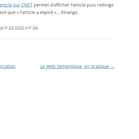
article sur CNET
permet d’afficher l’article puis redirige
 que « l’article a expiré »… Etrange.
ue
le
24/10/03
par
Sig
.
ication
Le Web Sémantique, en pratique
→