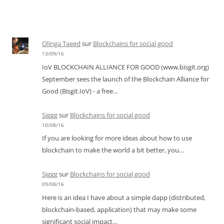
Olinga Taeed
sur
Blockchains for social good
13/09/16
IoV BLOCKCHAIN ALLIANCE FOR GOOD (www.bisgit.org)
September sees the launch of the Blockchain Alliance for
Good (Bisgit.IoV) - a free…
Siggg
sur
Blockchains for social good
10/08/16
If you are looking for more ideas about how to use
blockchain to make the world a bit better, you…
Siggg
sur
Blockchains for social good
09/08/16
Here is an idea I have about a simple dapp (distributed,
blockchain-based, application) that may make some
significant social impact…