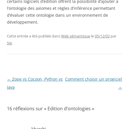
certains logiciels d’édition offrent la possibilité d’ajouter à
l’ontologie des axiomes et règles d’inférence permettant
d’évaluer cette ontologie dans un environnement de
développement.
Cette entrée a été publiée dans
Web sémantique
le
05/12/02
par
Sig
.
Navigation
←
Zope vs Cocoon, Python vs
Comment choisir un progiciel
des
Java
→
articles
16 réflexions sur «
Edition d’ontologies
»
kharchi